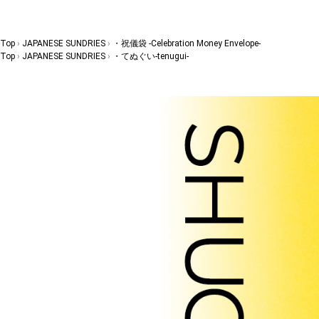
Top
JAPANESE SUNDRIES
・祝儀袋 -Celebration Money Envelope-
Top
JAPANESE SUNDRIES
・てぬぐい-tenugui-